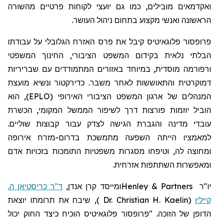
ואקדמאים מובילים, כמו גם יועצי לקוחות פרטיים מהשורה
הראשונה ואנשי מקצוע בתחום ניהול העושר.
פרופסור
פלוגאיטיס
קיבל את פרס האזרח הגלובלי על עבודתו
הבלתי נלאית בקידום המשפט הציבורי, החינוך המשפטי
ורפורמה מוסדית, במיוחד באזורים המתמודדים עם שבריריות
דמוקרטית והתאוששות לאחר משבר. כדירקטור ונשיא מועצת
המנהלים של ארגון המשפט הציבורי האירופי (EPLO), הוא
הוביל יוזמות פורצות דרך לשיפור הממשל המקומי, הכשרת
עובדי מדינה והגברת הגישה לצדק עבור קבוצות שוליים.
למאמציו הייתה השפעה מתמשכת בדרום-מזרח אירופה
ומחוצה לה, וטיפחו מסגרות משפטיות התומכות בזכויות אדם
ומאפשרות השתתפות אזרחית.
יו"ר
Henley & Partners
ומייסד קרן אנדן,
ד"ר כריסטיאן ה.
קיילין
(
Dr. Christian H. Kaelin
)
,
שיבח את תרומתו יוצאת
הדופן של הזוכה. "פרופסור
פלוגאיטיס
הוכיח כיצד החוק יכול