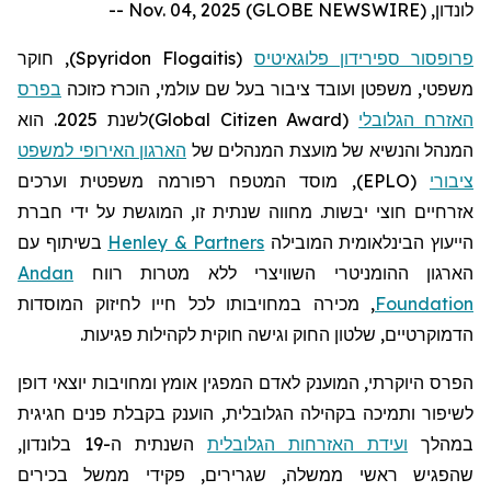
לונדון, Nov. 04, 2025 (GLOBE NEWSWIRE) --
פרופסור ספירידון פלוגאיטיס
(
Spyridon Flogaitis
)
, חוקר
משפטי, משפטן ועובד ציבור בעל שם עולמי, הוכרז כזוכה
בפרס
האזרח הגלובלי
(
Global Citizen Award
)
לשנת 2025. הוא
המנהל והנשיא של מועצת המנהלים של
הארגון האירופי למשפט
ציבורי
(EPLO), מוסד המטפח רפורמה משפטית וערכים
אזרחיים חוצי יבשות. מחווה שנתית זו, המוגשת על ידי חברת
הייעוץ הבינלאומית המובילה
Henley & Partners
בשיתוף עם
הארגון ההומניטרי השוויצרי ללא מטרות רווח
Andan
Foundation
, מכירה במחויבותו לכל חייו לחיזוק המוסדות
הדמוקרטיים, שלטון החוק וגישה חוקית לקהילות פגיעות.
הפרס היוקרתי, המוענק לאדם המפגין אומץ ומחויבות יוצאי דופן
לשיפור ותמיכה בקהילה הגלובלית, הוענק בקבלת פנים חגיגית
במהלך
ועידת האזרחות הגלובלית
השנתית ה-19 בלונדון,
שהפגיש ראשי ממשלה, שגרירים, פקידי ממשל בכירים