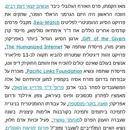
מאז הקמתו, פרס האזרח הגלובלי כיבד
אנשים יוצאי דופן רבים
.
הזוכה הראשון היה היזם הגרמני
הראלד
הופנר
, שהקים את
פרויקט הסיוע ההומניטרי לפליטים
Sea-Watch
. מקבלי פרסים
קודמים אחרים כוללים את ד"ר
אימתיאז
סולימאן, מייסד קרן
Gift of the Givers
, ארגון הסיוע הגדול ביותר באפריקה;
מוניק
מורו, מייסדת שותפה של
The Humanized Internet
,
פרויקט זהות דיגיטלית שמטרתו להביא תקווה לכ-1.1 מיליארד
אנשים בעולם שאינם יכולים להוכיח את זהותם החוקית; דיפ
וונג
,
מייסדת שותפה ונשיא
Pacific Links Foundation
, מוכרת על
עבודתה בדרום מזרח אסיה בקמפיין למען זכויותיהם של אלה
המשועבדים לסחר בבני אדם;
פרופ' ד"ר פדרייג או'מאלי
, על
מאמציו לפתרון סכסוכים ופיוס בעיראק, צפון אירלנד ודרום
אפריקה;
וזאנה בוקר-מוסטפה
, על עבודתו ההומניטרית בניגריה
לתמיכה ביתומים ותמיכה בקורבנות אלימות קיצונית. בשנה
שעברה הוענק הפרס ל
מוחמד נאשיד
, פעיל זכויות אדם חלוץ,
נשיא האיים המלדיביים לשעבר
ומזכ"ל
פורום פגיעות האקלים
,