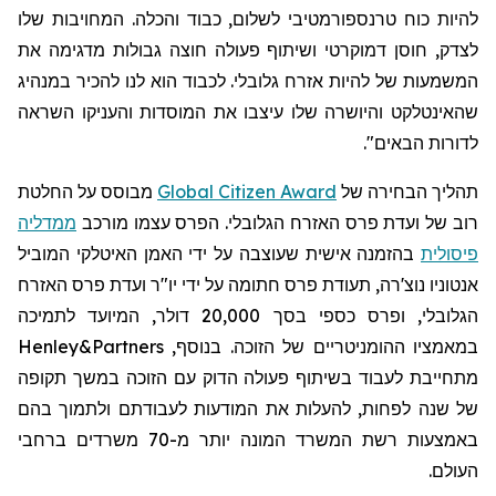
להיות כוח טרנספורמטיבי לשלום, כבוד והכלה. המחויבות שלו
לצדק, חוסן דמוקרטי ושיתוף פעולה חוצה גבולות מדגימה את
המשמעות של להיות אזרח גלובלי. לכבוד הוא לנו להכיר במנהיג
שהאינטלקט והיושרה שלו עיצבו את המוסדות והעניקו השראה
לדורות הבאים".
תהליך הבחירה
של
Global Citizen Award
מבוסס על החלטת
רוב של ועדת פרס האזרח הגלובלי. הפרס עצמו מורכב
ממדליה
פיסולית
בהזמנה אישית שעוצבה על ידי האמן האיטלקי המוביל
אנטוניו
נוצ'רה
, תעודת פרס חתומה על ידי יו"ר ועדת פרס האזרח
הגלובלי, ופרס כספי בסך 20,000 דולר, המיועד לתמיכה
במאמציו ההומניטריים של הזוכה. בנוסף,
Henley&Partners
מתחייבת לעבוד בשיתוף פעולה הדוק עם הזוכה במשך תקופה
של שנה לפחות, להעלות את המודעות לעבודתם ולתמוך בהם
באמצעות רשת המשרד המונה יותר מ-70 משרדים ברחבי
העולם.