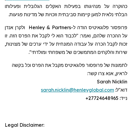
כהוקרה על מנהיגותו בפעילות האקלים הגלובלית ופעילותו
הבלתי נלאית למען קיימות סביבתית וזכויות של מדינות פגיעות.
פרופסור
פלוגאיטיס
הודה
ל-
Henley & Partners
ולקרן אנדן
על ההכרה שלהם, ואמר: "לכבוד הוא לי לקבל את הפרס הזה. זו
זכות לקבל הכרה על עבודה המונחית על ידי ערכים של מצוינות,
שירות והלקחים המתמשכים של משפחתי ומולדתי".
לתמונות של פרופסור
פלוגאיטיס
מקבל את הפרס וכל בקשה
לראיון, אנא צרו קשר:
Sarah Nicklin
דוא"ל:
sarah.nicklin@henleyglobal.com
נייד:
+27724648965
Legal Disclaimer: