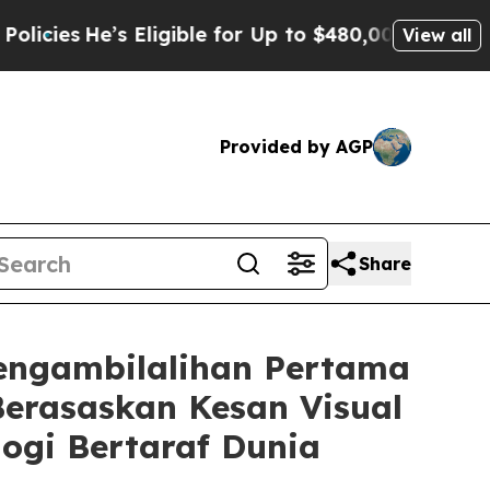
e’s Eligible for Up to $480,000 After Being Wron
View all
Provided by AGP
Share
ngambilalihan Pertama
erasaskan Kesan Visual
ogi Bertaraf Dunia