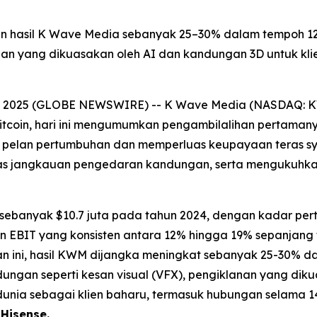
kan hasil K Wave Media sebanyak 25–30% dalam tempoh 1
nan yang dikuasakan oleh AI dan kandungan 3D untuk kli
, 2025 (GLOBE NEWSWIRE) -- K Wave Media (NASDAQ: KW
itcoin, hari ini mengumumkan pengambilalihan pertaman
 pelan pertumbuhan dan memperluas keupayaan teras syar
as jangkauan pengedaran kandungan, serta mengukuhkan
n sebanyak $10.7 juta pada tahun 2024, dengan kadar 
in EBIT yang konsisten antara 12% hingga 19% sepanjang
an ini, hasil KWM dijangka meningkat sebanyak 25-30% d
gan seperti kesan visual (VFX), pengiklanan yang diku
dunia sebagai klien baharu, termasuk hubungan selama
 Hisense.