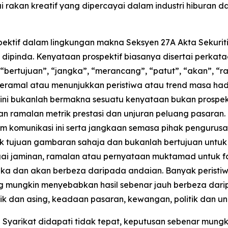
rakan kreatif yang dipercayai dalam industri hiburan d
pektif dalam lingkungan makna Seksyen 27A Akta Sekurit
dipinda. Kenyataan prospektif biasanya disertai perkataa
 “bertujuan”, “jangka”, “merancang”, “patut”, “akan”, 
meramal atau menunjukkan peristiwa atau trend masa h
ini bukanlah bermakna sesuatu kenyataan bukan prospekti
 ramalan metrik prestasi dan unjuran peluang pasaran.
 komunikasi ini serta jangkaan semasa pihak pengurusa
tuk tujuan gambaran sahaja dan bukanlah bertujuan untuk
ai jaminan, ramalan atau pernyataan muktamad untuk f
ngka dan akan berbeza daripada andaian. Banyak peristi
ng mungkin menyebabkan hasil sebenar jauh berbeza dari
k dan asing, keadaan pasaran, kewangan, politik dan 
n Syarikat didapati tidak tepat, keputusan sebenar mung