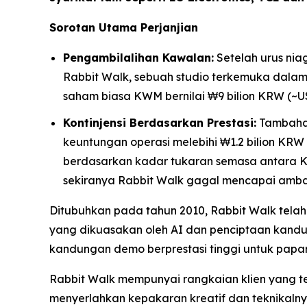
Sorotan Utama Perjanjian
Pengambilalihan Kawalan:
Setelah urus ni
Rabbit Walk, sebuah studio terkemuka dalam 
saham biasa KWM bernilai ₩9 bilion KRW (~US
Kontinjensi Berdasarkan Prestasi:
Tambahan 
keuntungan operasi melebihi ₩1.2 bilion KR
berdasarkan kadar tukaran semasa antara K
sekiranya Rabbit Walk gagal mencapai amba
Ditubuhkan pada tahun 2010, Rabbit Walk telah 
yang dikuasakan oleh AI dan penciptaan kandung
kandungan demo berprestasi tinggi untuk papar
Rabbit Walk mempunyai rangkaian klien yang t
menyerlahkan kepakaran kreatif dan teknikalny