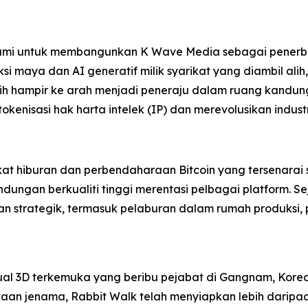
ami untuk membangunkan K Wave Media sebagai penerbit
i maya dan AI generatif milik syarikat yang diambil alih
h hampir ke arah menjadi peneraju dalam ruang kandung
enisasi hak harta intelek (IP) dan merevolusikan industr
t hiburan dan perbendaharaan Bitcoin yang tersenarai
ngan berkualiti tinggi merentasi pelbagai platform. Se
 strategik, termasuk pelaburan dalam rumah produksi, pl
sual 3D terkemuka yang beribu pejabat di Gangnam, Kor
aan jenama, Rabbit Walk telah menyiapkan lebih daripad