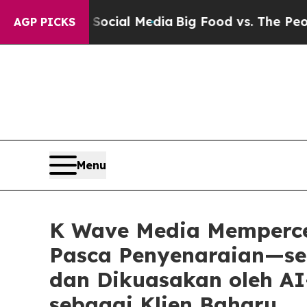
s on Social Media
Big Food vs. The People. Big F
AGP PICKS
Menu
K Wave Media Memperce
Pasca Penyenaraian—seb
dan Dikuasakan oleh A
sebagai Klien Baharu