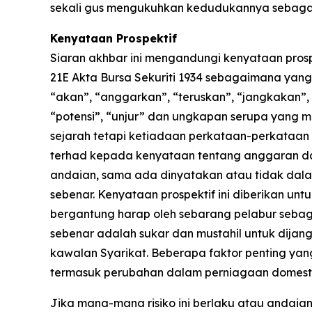
sekali gus mengukuhkan kedudukannya sebagai 
Kenyataan Prospektif
Siaran akhbar ini mengandungi kenyataan pros
21E Akta Bursa Sekuriti 1934 sebagaimana yang 
“akan”, “anggarkan”, “teruskan”, “jangkakan”,
“potensi”, “unjur” dan ungkapan serupa yang 
sejarah tetapi ketiadaan perkataan-perkataan 
terhad kepada kenyataan tentang anggaran dan
andaian, sama ada dinyatakan atau tidak dalam
sebenar. Kenyataan prospektif ini diberikan un
bergantung harap oleh sebarang pelabur sebag
sebenar adalah sukar dan mustahil untuk dija
kawalan Syarikat. Beberapa faktor penting ya
termasuk perubahan dalam perniagaan domesti
Jika mana-mana risiko ini berlaku atau andaia