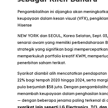
Pengambilalihan ini dijangka akan meningkat
keupayaan dalam kesan visual (VFX), pengikla
Hisense
NEW YORK dan SEOUL, Korea Selatan, Sept. 03
senarai awam yang memiliki perbendaharaan B
strategik yang signifikan bagi mempercepatkan
memperkukuh portfolio kreatif KWM, memperlu
penerbitan saham terikat.
Syarikat diambil alih mencatatkan pendapata
22% bagi tempoh 2020 hingga 2024, serta marg
pula berjumlah $58 juta. Dengan pengambilalih
menambah keupayaan dalam penghasilan kandun
— dengan beberapa jenama paling terkenal di 
syarikat lain seperti LG Electronics, TCL dan