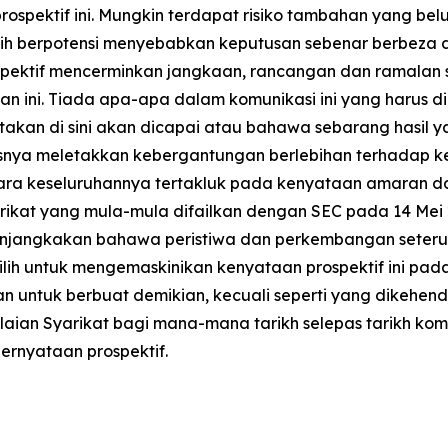
pektif ini. Mungkin terdapat risiko tambahan yang belum
ih berpotensi menyebabkan keputusan sebenar berbeza 
rospektif mencerminkan jangkaan, rancangan dan ramalan
n ini. Tiada apa-apa dalam komunikasi ini yang harus 
akan di sini akan dicapai atau bahawa sebarang hasil 
rusnya meletakkan kebergantungan berlebihan terhadap ke
ara keseluruhannya tertakluk pada kenyataan amaran dala
arikat yang mula-mula difailkan dengan SEC pada 14 Mei
 menjangkakan bahawa peristiwa dan perkembangan seter
lih untuk mengemaskinikan kenyataan prospektif ini pad
 untuk berbuat demikian, kecuali seperti yang dikehen
ilaian Syarikat bagi mana-mana tarikh selepas tarikh kom
ernyataan prospektif.