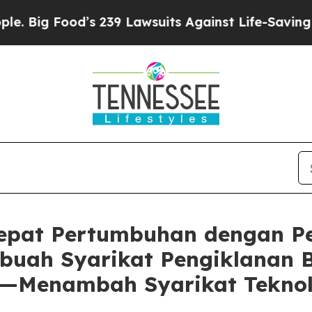
ood’s 239 Lawsuits Against Life-Saving Policies
H
pat Pertumbuhan dengan Pe
uah Syarikat Pengiklanan B
I—Menambah Syarikat Teknol