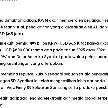
aga dimuktamadkan, KWM akan memperoleh pegangan se
kesan visual, pengiklanan yang dikuasakan oleh AI, dan
D $6.5 juta).
ekuiti bernilai ₩9 bilion KRW (USD $6.5 juta) hanya aka
W (~USD $800,000) sama ada pada tahun 2025 atau 2026.
RW dan Dolar Amerika Syarikat pada waktu pelaksanaan.
ng keuntungan yang ditetapkan.
membina reputasi kukuh sebagai sebuah studio berkualiti
an 3D. Syarikat ini telah menghasilkan lebih daripada 1
an ViewFinity S9 keluaran Samsung serta produksi pens
erdiri daripada jenama elektronik dan media global te
a.