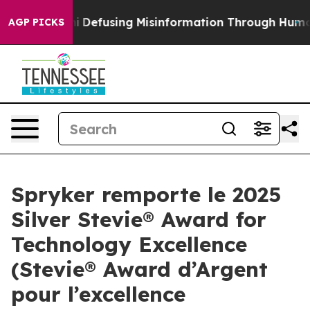
g Mamdani
Defusing Misinformation Through Humor
Th
AGP PICKS
Spryker remporte le 2025
Silver Stevie® Award for
Technology Excellence
(Stevie® Award d’Argent
pour l’excellence