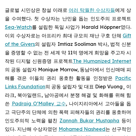
글로벌 시민상은 창설 이래로
여러 탁월한 수상자들
에게 상
을 수여했다. 첫 수상자는 난민을 돕는 인도주의 프로젝트
Sea-Watch
를 설립한 독일 사업가 Harald Höppner였다.
이외 수상자로는 아프리카 최대 규모의 재난 구호 단체
Gift
of the Givers
의 설립자 Imtiaz Sooliman 박사, 법적 신분
을 증명할 수 없는 전 세계 약 11억 명에게 희망을 주고자 시
작된 디지털 신원증명 프로젝트
The Humanized Internet
의 공동 설립자 Monique Morrow, 동남아에서 인신매매 피
해를 겪은 이들의 권리 옹호한 활동을 인정받은
Pacific
Links Foundation
의 공동 설립자 및 대표 Diep Vuong¸ 이
라크, 북아일랜드, 남아공에서 분쟁 해결 및 화해를 위해 힘
쓴
Padraig O’Malley 교수
, 나이지리아에서 고아들을 돕
고 극단주의 단체에 의한 폭력 피해자들의 권리를 옹호하며
인도주의적 노력을 펼친
Zannah Bukar Mustapha
등이
있다. 지난해 수상자였던
Mohamed Nasheed
는 선구적인